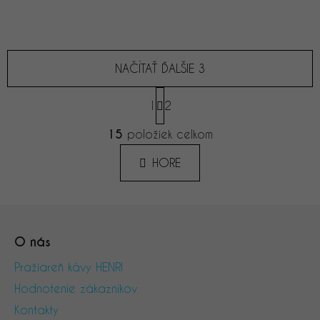
NAČÍTAŤ ĎALŠIE 3
S
1
t
2
r
O
á
15
položiek celkom
v
n
l
k
HORE
á
o
d
v
a
a
Z
n
c
á
i
i
O nás
e
e
p
p
ä
Pražiareň kávy HENRI
r
t
Hodnotenie zákazníkov
v
i
k
Kontakty