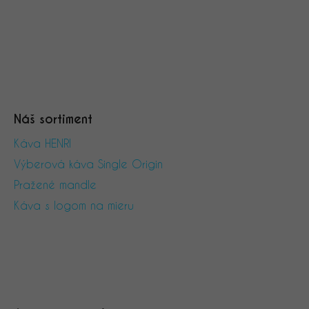
e
y
v
ý
p
i
s
u
Náš sortiment
Káva HENRI
Výberová káva Single Origin
Pražené mandle
Káva s logom na mieru