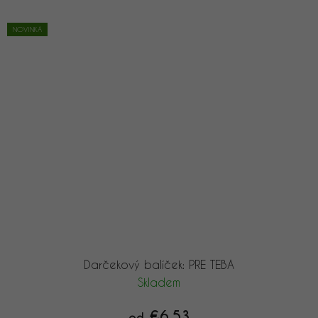
NOVINKA
Darčekový balíček: PRE TEBA
Skladem
€6,53
od