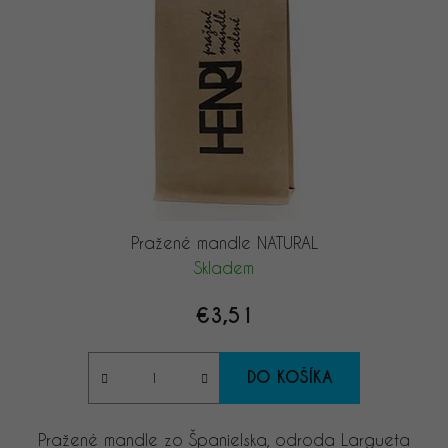
s
d
p
u
r
k
o
t
d
o
u
v
k
t
o
v
Pražené mandle NATURAL
Skladem
€3,51
DO KOŠÍKA
Pražené mandle zo Španielska, odroda Largueta