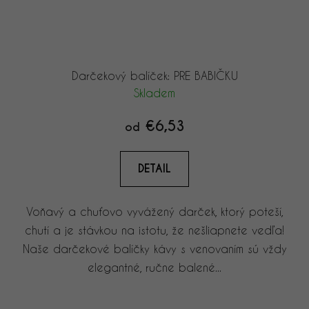
Darčekový balíček: PRE BABIČKU
Skladem
€6,53
od
DETAIL
Voňavý a chuťovo vyvážený darček, ktorý poteší,
chutí a je stávkou na istotu, že nešliapnete vedľa!
Naše darčekové balíčky kávy s venovaním sú vždy
elegantné, ručne balené...