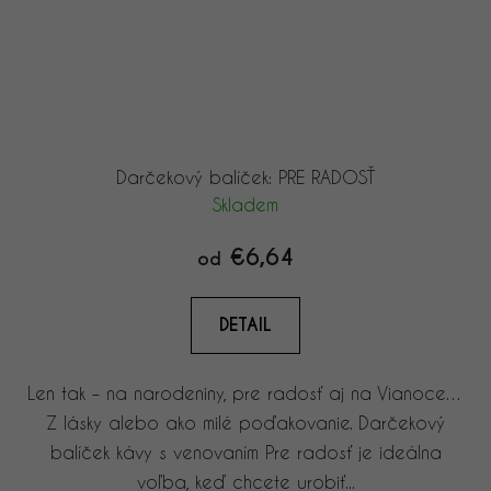
Darčekový balíček: PRE RADOSŤ
Skladem
€6,64
od
DETAIL
Len tak – na narodeniny, pre radosť aj na Vianoce…
Z lásky alebo ako milé poďakovanie. Darčekový
balíček kávy s venovaním Pre radosť je ideálna
voľba, keď chcete urobiť...