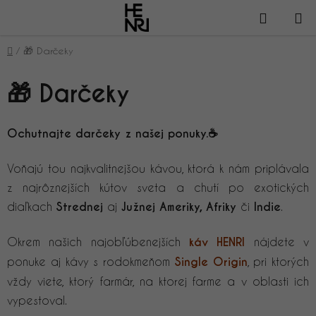
Prejsť
NÁKUP
na
obsah
KOŠÍK
Domov
/
🎁 Darčeky
🎁 Darčeky
Ochutnajte darčeky z našej ponuky.☕
Voňajú tou najkvalitnejšou kávou, ktorá k nám priplávala
z najrôznejších kútov sveta a chutí po exotických
diaľkach
Strednej
aj
Južnej Ameriky, Afriky
či
Indie
.
Okrem našich najobľúbenejších
káv HENRI
nájdete v
ponuke aj kávy s rodokmeňom
Single Origin
, pri ktorých
vždy viete, ktorý farmár, na ktorej farme a v oblasti ich
vypestoval.