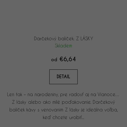
Darčekový balíček: Z LÁSKY
Skladem
€6,64
od
DETAIL
Len tak – na narodeniny, pre radosť aj na Vianoce…
Z lásky alebo ako milé poďakovanie. Darčekový
balíček kávy s venovaním Z lásky je ideálna voľba,
keď chcete urobiť...