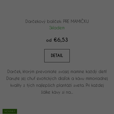
Darčekový balíček: PRE MAMIČKU
Skladem
€6,53
od
DETAIL
Darček, ktorým prevoniate svojej mamine každý deň!
Darujte jej chuť exotických diaľok a kávu mimoriadnej
kvality z tých najlepších plantáží sveta. Pri každej
šálke kávy si na...
NOVINKA