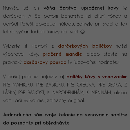
Navyše, už len
vôňa čerstvo upraženej kávy
je
darčekom. A čo potom bohatstvo jej chutí, tónov a
odrôd! Poteší, povzbudí náladu, zahreje pri srdci a tak
ľahko vyčarí ľuďom úsmev na tvári. 😊
Vyberte si niektorý z
darčekových balíčkov
našej
výberovej kávy,
pražené mandle
alebo stavte na
praktický
darčekový poukaz
(v ľubovoľnej hodnote).
V našej ponuke nájdete aj
balíčky kávy s venovaním
:
PRE MAMIČKU, PRE BABIČKU, PRE OTECKA, PRE DEDKA, Z
LÁSKY, PRE RADOSŤ, K NARODENINÁM, K MENINÁM, alebo
vám radi vytvoríme jedinečný originál.
Jednoducho nám svoje želanie na venovanie napíšte
do poznámky pri objednávke.