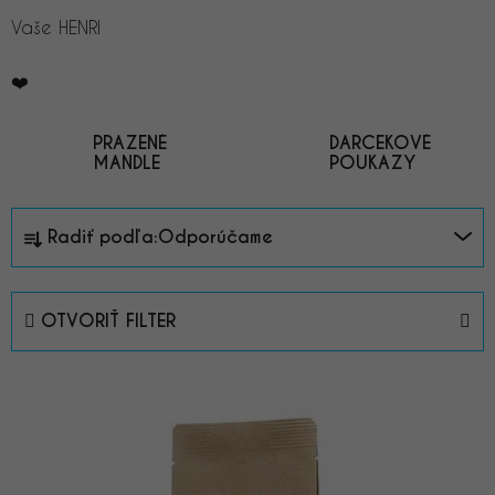
Vaše HENRI
❤️
PRAŽENÉ
DARČEKOVÉ
MANDLE
POUKAZY
R
Radiť podľa:
Odporúčame
a
d
e
OTVORIŤ FILTER
n
i
V
e
ý
p
p
r
i
o