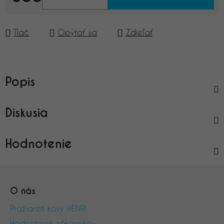
Jednotková cena:
Tlač
Opýtať sa
Zdieľať
Popis
Diskusia
Hodnotenie
Z
á
O nás
p
ä
Pražiareň kávy HENRI
t
Hodnotenie zákazníkov