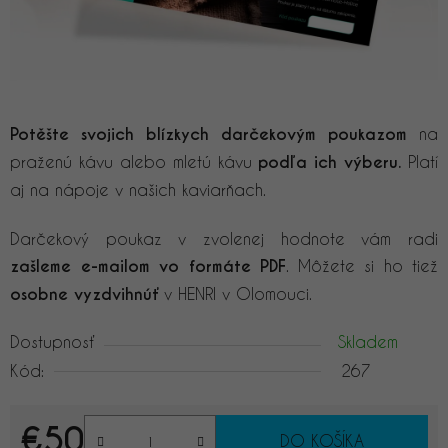
Potěšte svojich blízkych darčekovým poukazom
na
praženú kávu alebo mletú kávu
podľa ich výberu.
Platí
aj na nápoje v našich kaviarňach.
Darčekový poukaz v zvolenej hodnote vám radi
zašleme e-mailom vo formáte PDF
. Môžete si ho tiež
osobne vyzdvihnúť
v HENRI v Olomouci.
Dostupnosť
Skladem
Kód:
267
€50
DO KOŠÍKA