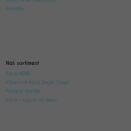
i
Kontakty
e
Náš sortiment
Káva HENRI
Výberová káva Single Origin
Pražené mandle
Káva s logom na mieru