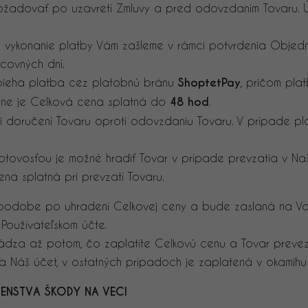
žadovať po uzavretí Zmluvy a pred odovzdaním Tovaru. Ú
e vykonanie platby Vám zašleme v rámci potvrdenia Obje
covných dní.
ebieha platba cez platobnú bránu
ShoptetPay
, pričom pla
line je Celková cena splatná do
48 hod
.
i doručení Tovaru oproti odovzdaniu Tovaru. V prípade pl
tovosťou je možné hradiť Tovar v prípade prevzatia v Na
a splatná pri prevzatí Tovaru.
j podobe po uhradení Celkovej ceny a bude zaslaná na Vaš
 Používateľskom účte.
hádza až potom, čo zaplatíte Celkovú cenu a Tovar prev
a Náš účet, v ostatných prípadoch je zaplatená v okamihu
ENSTVA ŠKODY NA VECI