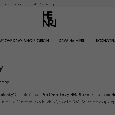
bných údajov
Poučenie o práve na odstúpenie od zmluvy
BEROVÉ KÁVY SINGLE ORIGIN
KÁVA NA MIERU
HODNOTEN
y
hopy
mienky"
) spoločnosti
Pražírna kávy HENRI s.r.o.
, so sídlom
N
m súdom v Ostrave v oddiele C, vložka 93998, zaoberajúce