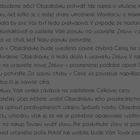
ebudeme môcť Objednávku potvrdiť. Ide najmä o situácie, 
u, než koľko je z našej strany umožnené. Informáciu o ma
la by pre Vás byť teda prekvapivá. V prípade, že nastan
 kontaktovať a zašleme Vám ponuku na uzavretie Zmluvy 
 vo chvíli, keď Našu ponuku potvrdíte.
ebo v Objednávke bude uvedená zjavne chybná Cena, nie 
otvrdenie Objednávky, a teda došlo k uzavretiu Zmluvy. V t
 na uzavretie novej Zmluvy v pozmenenej podobe oproti 
ku potvrdíte. Za zjavnú chybu v Cene sa považuje napríkl
a či je navyše cifra.
mluvy, Vám vzniká záväzok na zaplatenie Celkovej ceny.
ateľský účet, môžete urobiť Objednávku jeho prostredníctv
ť a úplnosť predvyplnených údajov. Spôsob tvorby Objedná
tu, výhodou však je, že nie je potrebné opakovane vyplňov
na nákup Tovaru využiť zľavu. Pre poskytnutie zľavy je po
pred určeného poľa. Pokiaľ tak urobíte, bude Vám Tovar pos