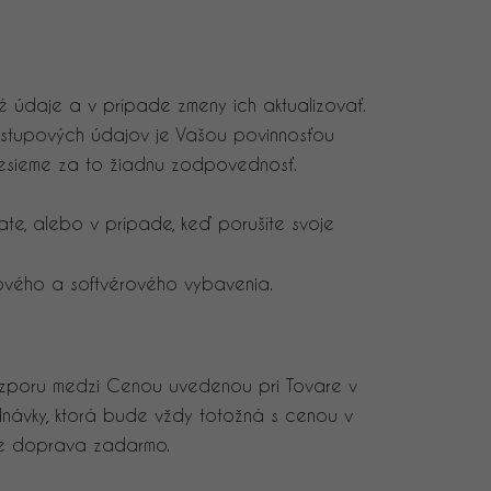
né údaje a v prípade zmeny ich aktualizovať.
ístupových údajov je Vašou povinnosťou
enesieme za to žiadnu zodpovednosť.
te, alebo v prípade, keď porušíte svoje
rového a softvérového vybavenia.
ozporu medzi Cenou uvedenou pri Tovare v
ávky, ktorá bude vždy totožná s cenou v
je doprava zadarmo.