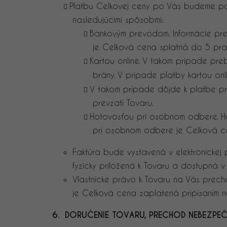
Platbu Celkovej ceny po Vás budeme po
nasledujúcimi spôsobmi:
Bankovým prevodom. Informácie pr
je Celková cena splatná do 5 pra
Kartou online. V takom prípade pr
brány. V prípade platby kartou on
V takom prípade dôjde k platbe pr
prevzatí Tovaru.
Hotovosťou pri osobnom odbere. Ho
pri osobnom odbere je Celková cen
Faktúra bude vystavená v elektronicke
fyzicky priložená k Tovaru a dostupná v
Vlastnícke právo k Tovaru na Vás prec
je Celková cena zaplatená pripísaním n
6. DORUČENIE TOVARU, PRECHOD NEBEZPEČ