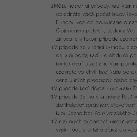
Môžu nastať aj prípady, keď Vám n
objednáte väčší počet kusov Tovar
E-shopu vopred poskytneme a nema
Objednávku potvrdiť, budeme Vás
Zmluva je v takom prípade uzavretá
V prípade, že v rámci E-shopu al
ani v prípade, keď ste obdržali p
kontaktovať a zašleme Vám ponuku
uzavretá vo chvíli, keď Našu ponu
cene u iných predajcov alebo chýb
V prípade, keď dôjde k uzavretiu Z
V prípade, že máte zriadený Použív
skontrolovať správnosť, pravdivos
kupujúceho bez Používateľského úč
V niektorých prípadoch umožňujeme 
vyplnili údaje o tejto zľave do vo