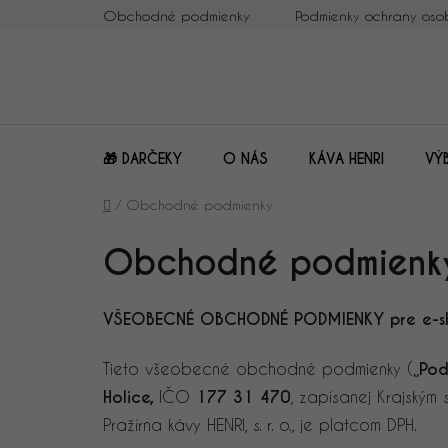
Prejsť
Obchodné podmienky
Podmienky ochrany oso
na
obsah
🎁 DARČEKY
O NÁS
KÁVA HENRI
VÝ
Domov
/
Obchodné podmienky
Obchodné podmienk
VŠEOBECNÉ OBCHODNÉ PODMIENKY pre e-s
Tieto všeobecné obchodné podmienky (
„Pod
Holice,
IČO
177 31 470
, zapísanej Krajský
Pražírna kávy HENRI, s. r. o., je platcom DPH.