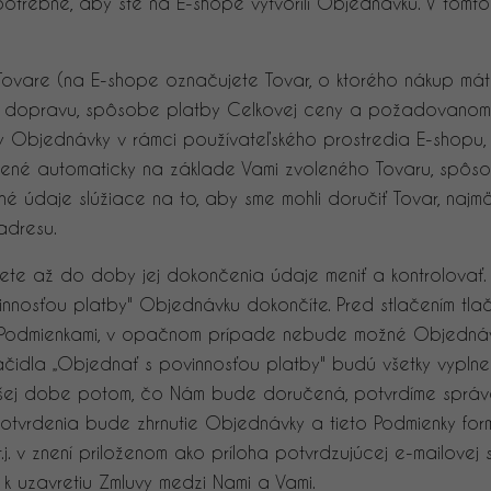
e potrebné, aby ste na E-shope vytvorili Objednávku. V tom
vare (na E-shope označujete Tovar, o ktorého nákup máte 
a dopravu, spôsobe platby Celkovej ceny a požadovanom 
 Objednávky v rámci používateľského prostredia E-shopu,
né automaticky na základe Vami zvoleného Tovaru, spôso
tné údaje slúžiace na to, aby sme mohli doručiť Tovar, naj
adresu.
te až do doby jej dokončenia údaje meniť a kontrolovať. P
innosťou platby" Objednávku dokončíte. Pred stlačením tlač
 Podmienkami, v opačnom prípade nebude možné Objednávku
tlačidla „Objednať s povinnosťou platby" budú všetky vypl
šej dobe potom, čo Nám bude doručená, potvrdíme správ
vrdenia bude zhrnutie Objednávky a tieto Podmienky formo
j. v znení priloženom ako príloha potvrdzujúcej e-mailovej s
 uzavretiu Zmluvy medzi Nami a Vami.