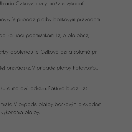
hradu Celkovej ceny môžete vykonať
dnávky. V prípade platby bankovým prevodom
tba sa riadi podmienkami tejto platobnej
atby dobierkou je Celková cena splatná pri
šej prevádzke. V prípade platby hotovosťou
u e-mailovú adresu. Faktúra bude tiež
ezmiete. V prípade platby bankovým prevodom
 vykonania platby.