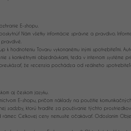
ozhranie E-shopu.
oskytnúť Nám všetky informácie správne a pravdivo. Informá
pravdivé.
up k hodnoteniu Tovaru vykonanému inými spotrebiteľmi. Aut
nie s konkrétnymi objednávkami, teda v internom systéme pr
 preukázať, že recenzia pochádza od reálneho spotrebiteľ
skom aj českom jazyku.
íctvom E-shopu, pričom náklady na použitie komunikačných p
nej sadzby, ktorú hradíte za používanie týchto prostriedkov
rámec Celkovej ceny nemusíte očakávať. Odoslaním Objedná