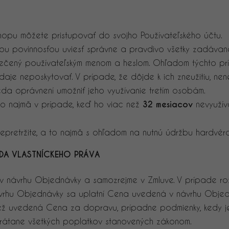
shopu môžete pristupovať do svojho Používateľského účtu.
Vašou povinnosťou uviesť správne a pravdivo všetky zadáva
zpečený používateľským menom a heslom. Ohľadom týchto pr
daje neposkytovať. V prípade, že dôjde k ich zneužitiu, n
teda oprávnení umožniť jeho využívanie tretím osobám.
 to najmä v prípade, keď ho viac než
32 mesiacov
nevyužíva
nepretržite, a to najmä s ohľadom na nutnú údržbu hardvé
ADA VLASTNÍCKEHO PRÁVA
 v návrhu Objednávky a samozrejme v Zmluve. V prípade r
rhu Objednávky sa uplatní Cena uvedená v návrhu Objedn
tiež uvedená Cena za dopravu, prípadne podmienky, kedy 
rátane všetkých poplatkov stanovených zákonom.