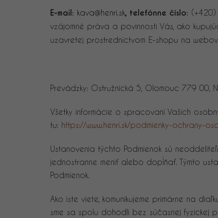
E-mail:
kava@henri.sk
, telefónne číslo:
(+420)
vzájomné práva a povinnosti Vás, ako kupujúci
uzavretej prostredníctvom E-shopu na webo
Prevádzky: Ostružnická 5, Olomouc 779 00, 
Všetky informácie o spracovaní Vašich osob
tu:
https://www.henri.sk/podmienky-ochrany-o
Ustanovenia týchto Podmienok sú neoddelite
jednostranne meniť alebo dopĺňať. Týmto ust
Podmienok.
Ako iste viete, komunikujeme primárne na diaľk
sme sa spolu dohodli bez súčasnej fyzickej p