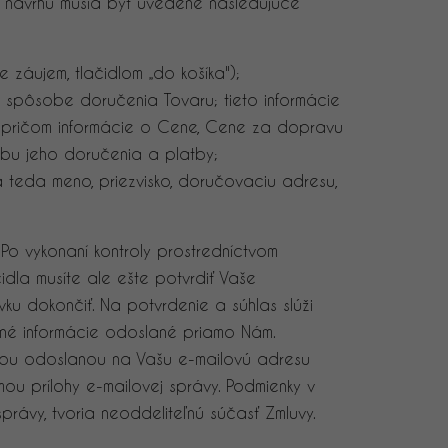
to návrhu musia byť uvedené nasledujúce
záujem, tlačidlom „do košíka");
spôsobe doručenia Tovaru; tieto informácie
 pričom informácie o Cene, Cene za dopravu
bu jeho doručenia a platby;
mä teda meno, priezvisko, doručovaciu adresu,
o vykonaní kontroly prostredníctvom
idla musíte ale ešte potvrdiť Vaše
 dokončiť. Na potvrdenie a súhlas slúži
nené informácie odoslané priamo Nám.
ou odoslanou na Vašu e-mailovú adresu
u prílohy e-mailovej správy. Podmienky v
právy, tvoria neoddeliteľnú súčasť Zmluvy.