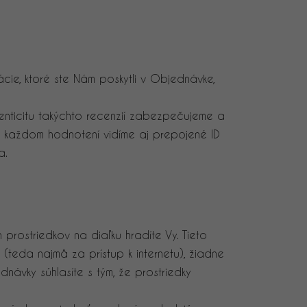
cie, ktoré ste Nám poskytli v Objednávke,
enticitu takýchto recenzií zabezpečujeme a
i každom hodnotení vidíme aj prepojené ID
a.
rostriedkov na diaľku hradíte Vy. Tieto
 (teda najmä za prístup k internetu), žiadne
vky súhlasíte s tým, že prostriedky