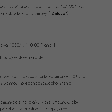
nským Občianskym zákonníkom č. 40/1964 Zb.,
 na základe kúpnej zmluvy (
„Zmluva"
)
čkova 1030/1, 110 00 Praha 1
 údajov, ktoré nájdete
 slovenskom jazyku. Znenie Podmienok môžeme
čas účinnosti predchádzajúceho znenia
 komunikácie na diaľku, ktoré umožňujú, aby
 spôsobom v prostredí E-shopu, a to