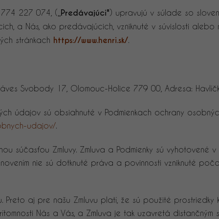
 774 227 074, (
„Predávajúci"
) upravujú v súlade so slove
ch, a Nás, ako predávajúcich, vzniknuté v súvislosti alebo
vých stránkach
https://www.henri.sk/
.
Náves Svobody 17, Olomouc-Holice 779 00, Adresa: Havlí
ných údajov sú obsiahnuté v Podmienkach ochrany osobných
sobnych-udajov/
.
ľnou súčasťou Zmluvy. Zmluva a Podmienky sú vyhotovené v
anovením nie sú dotknuté práva a povinnosti vzniknuté po
u. Preto aj pre našu Zmluvu platí, že sú použité prostriedky
rítomnosti Nás a Vás, a Zmluva je tak uzavretá distančným