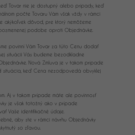
keď Tovar nie je dostupný alebo prípady, keď
ximálnom počte Tovaru Vám však vždy v rámci
e akýkoľvek dôvod, pre ktorý nemôžeme
v pozmenenej podobe oproti Objednávke.
sme povinní Vám Tovar za túto Cenu dodať
akej situácii Vás budeme bezodkladne
Objednávke. Nová Zmluva je v takom prípade
ad situácia, keď Cena nezodpovedá obvyklej
om. Aj v takom prípade máte ale povinnosť
vky je však totožný ako v prípade
ať Vaše identifikačné údaje.
trebné, aby ste v rámci návrhu Objednávky
kytnutý so zľavou.