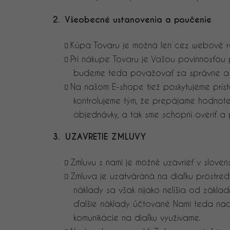
2. Všeobecné ustanovenia a poučenie
Kúpa Tovaru je možná len cez webové r
Pri nákupe Tovaru je Vašou povinnosťou p
budeme teda považovať za správne a 
Na našom E-shope tiež poskytujeme príst
kontrolujeme tým, že prepájame hodnote
objednávky, a tak sme schopní overiť a
3. UZAVRETIE ZMLUVY
Zmluvu s nami je možné uzavrieť v sloven
Zmluva je uzatváraná na diaľku prostredn
náklady sa však nijako nelíšia od základ
ďalšie náklady účtované Nami teda nad 
komunikácie na diaľku využívame.