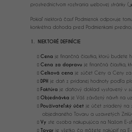
prostredníctvom rozhrania webovej stránky (
„
Pokiaľ niektorá časť Podmienok odporuje tom
konkrétna dohoda pred Podmienkami prednos
1. NIEKTORÉ DEFINÍCIE
Cena
je finančná čiastka, ktorú budete h
Cena za dopravu
je finančná čiastka, 
Celková cena
je súčet Ceny a Ceny za
DPH
je daň z pridanej hodnoty podľa pl
Faktúra
je daňový doklad vystavený v s
Objednávka
je Váš záväzný návrh na uz
Používateľský účet
je účet zriadený na
objednaného Tovaru a uzavretých Zmlú
Vy
ste osoba nakupujúca na Našom E-sh
Tovar
je všetko, čo môžete nakúpiť na E