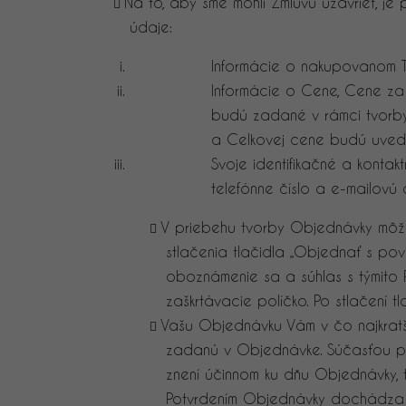
Na to, aby sme mohli Zmluvu uzavrieť, j
údaje:
Informácie o nakupovanom To
Informácie o Cene, Cene z
budú zadané v rámci tvorby
a Celkovej cene budú uvede
Svoje identifikačné a kontak
telefónne číslo a e-mailovú 
V priebehu tvorby Objednávky môže
stlačenia tlačidla „Objednať s pov
oboznámenie sa a súhlas s týmito
zaškrtávacie políčko. Po stlačení 
Vašu Objednávku Vám v čo najkrat
zadanú v Objednávke. Súčasťou pot
znení účinnom ku dňu Objednávky, t.
Potvrdením Objednávky dochádza k