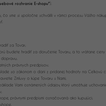
webové rozhranie E-shopu"
).
u, čo sme si spoločne schválili v rámci procesu Vášho ná
ť.
radiť za Tovar;
ktorú budete hradiť za doručenie Tovaru, a to vrátane ceny
 dopravu;
atných právnych predpisov;
úlade so zákonom o dani z pridanej hodnoty na Celkovú c
avretie Zmluvy o kúpe Tovaru s Nami;
 základe Vami oznámených údajov, ktorý umožňuje uchovan
v;
ope, právnymi predpismi označovaná ako kupujúci;
-shope.