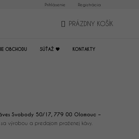
Prihlásenie
Registrácia
Možnosť dopravy
Možnosť platby
Kontakty
PRÁZDNY KOŠÍK
NÁKUPNÝ
KOŠÍK
IE OBCHODU
SÚŤAŽ 🤎
KONTAKTY
áves Svobody 50/17, 779 00 Olomouc –
j sa výrobou a predajom praženej kávy.