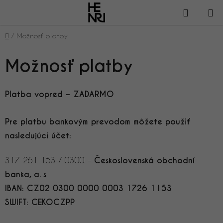
Prejsť
NÁKUP
na
obsah
KOŠÍK
Domov
/
Možnosť platby
Možnosť platby
Platba vopred – ZADARMO
Pre platbu bankovým prevodom môžete použiť
nasledujúci účet:
317 261 153 / 0300 –
Československá obchodní
banka, a. s
IBAN: CZ02 0300 0000 0003 1726 1153
SWIFT: CEKOCZPP