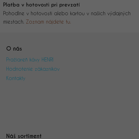
Platba v hotovosti pri prevzatí
Pohodlne v hotovosti alebo kartou v našich výdajných
miestach.
Zoznam nájdete tu.
Z
á
O nás
p
ä
Pražiareň kávy HENRI
t
Hodnotenie zákazníkov
i
Kontakty
e
Náš sortiment