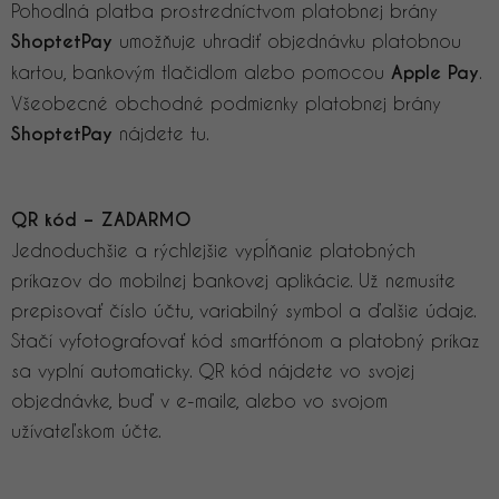
Pohodlná platba prostredníctvom platobnej brány
ShoptetPay
umožňuje uhradiť objednávku platobnou
kartou, bankovým tlačidlom alebo pomocou
Apple Pay
.
Všeobecné obchodné podmienky platobnej brány
ShoptetPay
nájdete tu.
QR kód – ZADARMO
Jednoduchšie a rýchlejšie vypĺňanie platobných
príkazov do mobilnej bankovej aplikácie. Už nemusíte
prepisovať číslo účtu, variabilný symbol a ďalšie údaje.
Stačí vyfotografovať kód smartfónom a platobný príkaz
sa vyplní automaticky. QR kód nájdete vo svojej
objednávke, buď v e-maile, alebo vo svojom
užívateľskom účte.