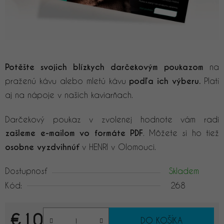
Potěšte svojich blízkych darčekovým poukazom
na
praženú kávu alebo mletú kávu
podľa ich výberu.
Platí
aj na nápoje v našich kaviarňach.
Darčekový poukaz v zvolenej hodnote vám radi
zašleme e-mailom vo formáte PDF
. Môžete si ho tiež
osobne vyzdvihnúť
v HENRI v Olomouci.
Dostupnosť
Skladem
Kód:
268
€10
DO KOŠÍKA