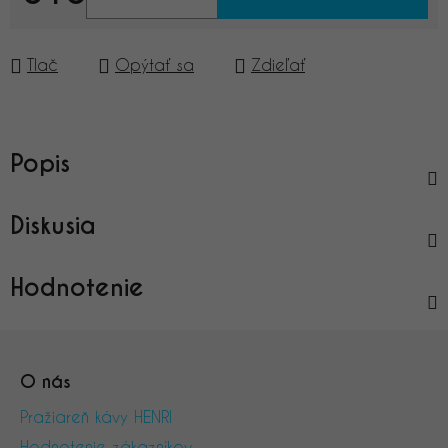
Jednotková cena:
Tlač
Opýtať sa
Zdieľať
Popis
Diskusia
Hodnotenie
Z
á
O nás
p
ä
Pražiareň kávy HENRI
t
Hodnotenie zákazníkov