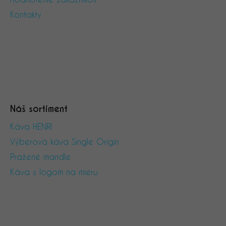
i
Kontakty
e
Náš sortiment
Káva HENRI
Výberová káva Single Origin
Pražené mandle
Káva s logom na mieru