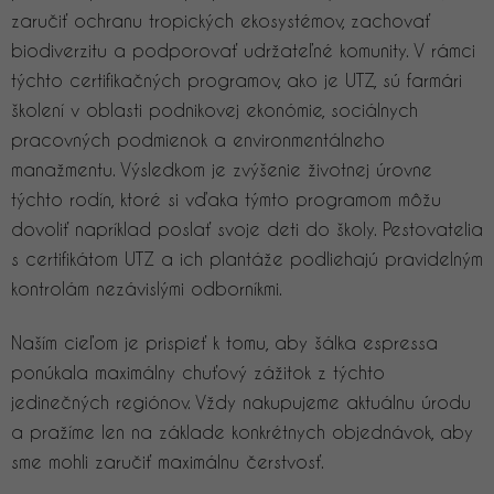
zaručiť ochranu tropických ekosystémov, zachovať
biodiverzitu a podporovať udržateľné komunity. V rámci
týchto certifikačných programov, ako je UTZ, sú farmári
školení v oblasti podnikovej ekonómie, sociálnych
pracovných podmienok a environmentálneho
manažmentu. Výsledkom je zvýšenie životnej úrovne
týchto rodín, ktoré si vďaka týmto programom môžu
dovoliť napríklad poslať svoje deti do školy. Pestovatelia
s certifikátom UTZ a ich plantáže podliehajú pravidelným
kontrolám nezávislými odborníkmi.
Naším cieľom je prispieť k tomu, aby šálka espressa
ponúkala maximálny chuťový zážitok z týchto
jedinečných regiónov. Vždy nakupujeme aktuálnu úrodu
a pražíme len na základe konkrétnych objednávok, aby
sme mohli zaručiť maximálnu čerstvosť.