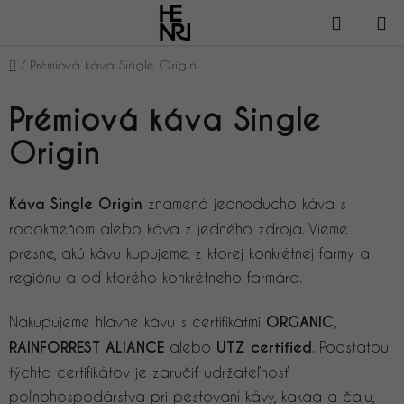
Prejsť
NÁKUP
na
obsah
KOŠÍK
Domov
/
Prémiová káva Single Origin
Prémiová káva Single
Origin
Káva Single Origin
znamená jednoducho káva s
rodokmeňom alebo káva z jedného zdroja. Vieme
presne, akú kávu kupujeme, z ktorej konkrétnej farmy a
regiónu a od ktorého konkrétneho farmára.
Nakupujeme hlavne kávu s certifikátmi
ORGANIC,
RAINFORREST ALIANCE
alebo
UTZ certified
. Podstatou
týchto certifikátov je zaručiť udržateľnosť
poľnohospodárstva pri pestovaní kávy, kakaa a čaju,