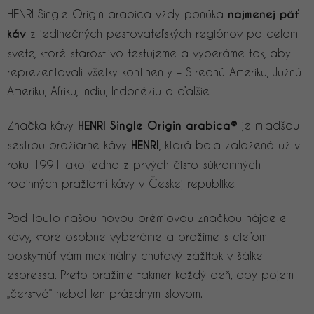
HENRI Single Origin arabica vždy ponúka
najmenej päť
káv
z jedinečných pestovateľských regiónov po celom
svete, ktoré starostlivo testujeme a vyberáme tak, aby
reprezentovali všetky kontinenty – Strednú Ameriku, Južnú
Ameriku, Afriku, Indiu, Indonéziu a ďalšie.
Značka kávy
HENRI Single Origin arabica®
je mladšou
sestrou pražiarne kávy
HENRI
, ktorá bola založená už v
roku 1991 ako jedna z prvých čisto súkromných
rodinných pražiarní kávy v Českej republike.
Pod touto našou novou prémiovou značkou nájdete
kávy, ktoré osobne vyberáme a pražíme s cieľom
poskytnúť vám maximálny chuťový zážitok v šálke
espressa. Preto pražíme takmer každý deň, aby pojem
„čerstvá“ nebol len prázdnym slovom.