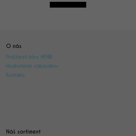
naleznete zde
Z
á
O nás
p
ä
Pražiareň kávy HENRI
t
Hodnotenie zákazníkov
i
Kontakty
e
Náš sortiment