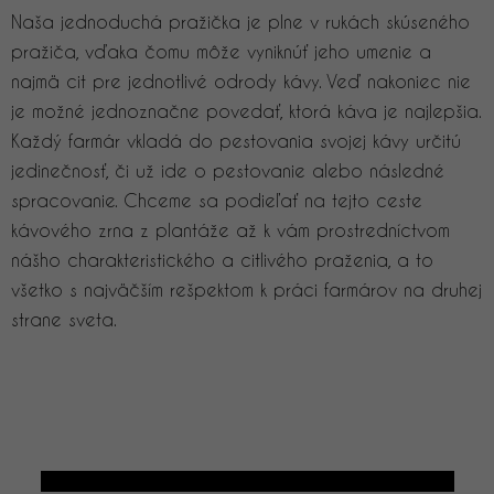
Naša jednoduchá pražička je plne v rukách skúseného
pražiča, vďaka čomu môže vyniknúť jeho umenie a
najmä cit pre jednotlivé odrody kávy. Veď nakoniec nie
je možné jednoznačne povedať, ktorá káva je najlepšia.
Každý farmár vkladá do pestovania svojej kávy určitú
jedinečnosť, či už ide o pestovanie alebo následné
spracovanie. Chceme sa podieľať na tejto ceste
kávového zrna z plantáže až k vám prostredníctvom
nášho charakteristického a citlivého praženia, a to
všetko s najväčším rešpektom k práci farmárov na druhej
strane sveta.
Kompletní sortiment prémiových káv Single Origin