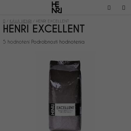
Prejsť
NÁKUP
na
obsah
KOŠÍK
Domov
/
KÁVA HENRI
/
HENRI EXCELLENT
HENRI EXCELLENT
Priemerné
5 hodnotení
Podrobnosti hodnotenia
hodnotenie
produktu
je
4,6
z
5
hviezdičiek.