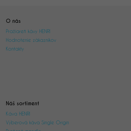
Z
á
O nás
p
ä
Pražiareň kávy HENRI
t
Hodnotenie zákazníkov
i
Kontakty
e
Náš sortiment
Káva HENRI
Výberová káva Single Origin