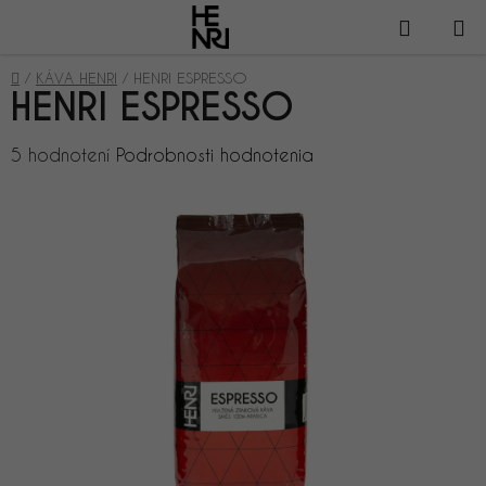
Prejsť
NÁKUP
na
obsah
KOŠÍK
Domov
/
KÁVA HENRI
/
HENRI ESPRESSO
HENRI ESPRESSO
Priemerné
5 hodnotení
Podrobnosti hodnotenia
hodnotenie
produktu
je
4,4
z
5
hviezdičiek.