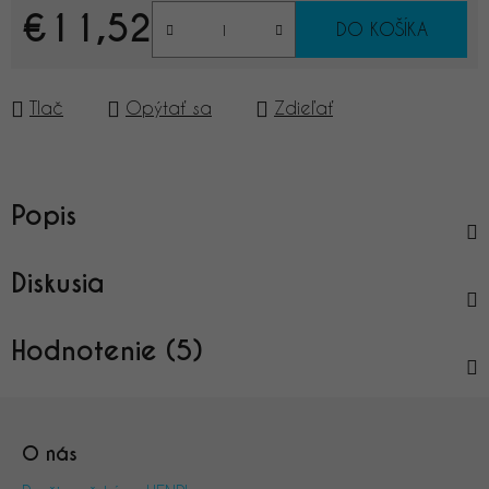
€11,52
DO KOŠÍKA
Jednotková cena:
Tlač
Opýtať sa
Zdieľať
Popis
Diskusia
Hodnotenie (5)
Z
á
O nás
p