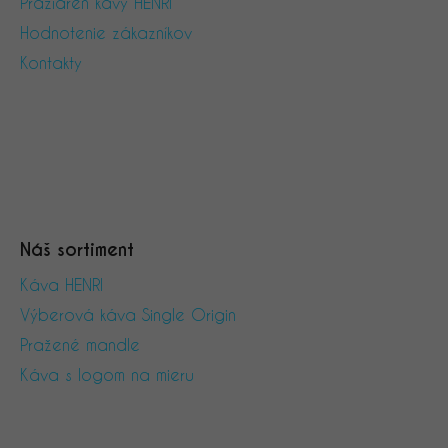
ä
Pražiareň kávy HENRI
t
Hodnotenie zákazníkov
i
Kontakty
e
Náš sortiment
Káva HENRI
Výberová káva Single Origin
Pražené mandle
Káva s logom na mieru